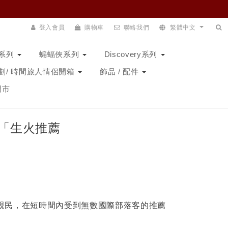
登入會員
購物車
聯絡我們
繁體中文
N系列
蝙蝠俠系列
Discovery系列
劃/ 時間旅人情侶開箱
飾品 / 配件
門市
「生火推薦
親民，在短時間內受到無數國際部落客的推薦