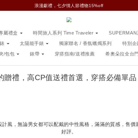
浪漫獻禮，七夕情人節禮物15%off
專屬禮盒
時間旅人系列 Time Traveler
SUPERMA
手錶
太陽能手錶
獨家聯名 / 香氛蠟燭系列
特別企
夾/包包
錶帶
穿搭指南/送禮推薦
希奧朵拉全台
的贈禮，高CP值送禮首選，穿搭必備單品
設計風，無論男女都可以配戴的中性風格，滿滿的質感，售價
好評。