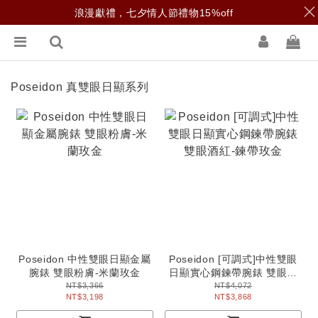
浪漫獻禮，七夕情人節禮物15%off
Poseidon 真雙眼日顯系列
Poseidon 中性雙眼日顯金屬
Poseidon [可調式]中性雙眼
腕錶 雙眼粉膚-米蘭玫金
日顯實心鋼鍊帶腕錶 雙眼酒
紅-鍊帶玫金
NT$3,366
NT$4,072
NT$3,198
NT$3,868