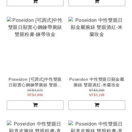
Poseidon [可調式]中性雙眼
Poseidon 中性雙眼日顯金屬
日顯實心鋼鍊帶腕錶 雙眼粉
腕錶 雙眼酒紅-米蘭玫金
膚-鍊帶玫金
NT$4,072
NT$3,366
NT$3,868
NT$3,198