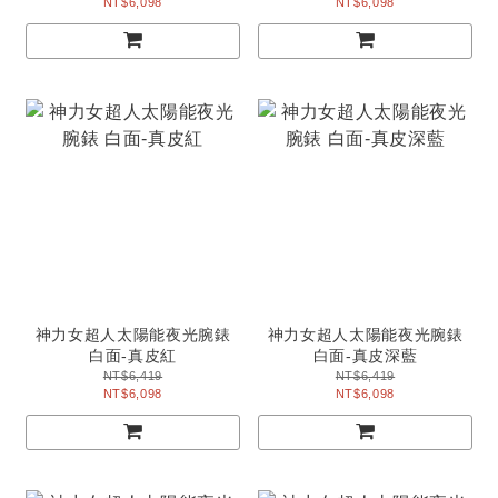
NT$6,098
NT$6,098
神力女超人太陽能夜光腕錶
神力女超人太陽能夜光腕錶
白面-真皮紅
白面-真皮深藍
NT$6,419
NT$6,419
NT$6,098
NT$6,098