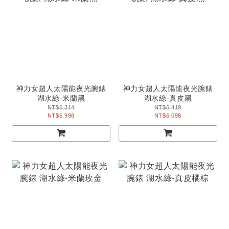
神力女超人太陽能夜光腕錶
神力女超人太陽能夜光腕錶
湖水綠-米蘭黑
湖水綠-真皮黑
NT$6,314
NT$6,419
NT$5,998
NT$6,098