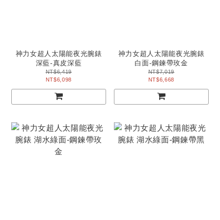
神力女超人太陽能夜光腕錶
神力女超人太陽能夜光腕錶
深藍-真皮深藍
白面-鋼鍊帶玫金
NT$6,419
NT$7,019
NT$6,098
NT$6,668