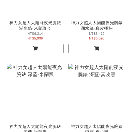
神力女超人太陽能夜光腕錶
神力女超人太陽能夜光腕錶
湖水綠-米蘭玫金
湖水綠-真皮橘棕
NT$6,314
NT$6,419
NT$5,998
NT$6,098
神力女超人太陽能夜光腕錶
神力女超人太陽能夜光腕錶
深藍-米蘭黑
深藍-真皮黑