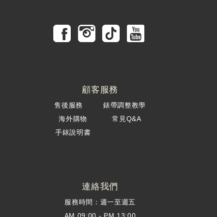
顧客服務
售後服務
錶帶調整教學
海外購物
常見Q&A
手錶說明書
連絡我們
服務時間：週一至週五
AM 09:00 - PM 13:00