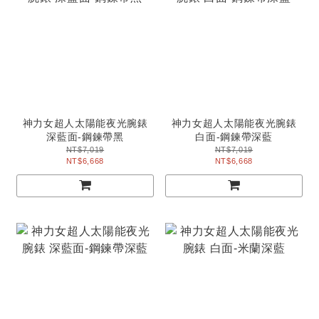
神力女超人太陽能夜光腕錶
神力女超人太陽能夜光腕錶
深藍面-鋼鍊帶黑
白面-鋼鍊帶深藍
NT$7,019
NT$7,019
NT$6,668
NT$6,668