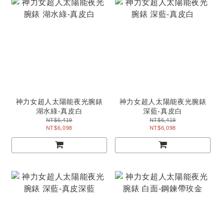
神力女超人太陽能夜光腕錶
神力女超人太陽能夜光腕錶
湖水綠-真皮白
深藍-真皮白
NT$6,419
NT$6,419
NT$6,098
NT$6,098