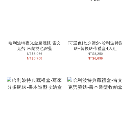
哈利波特夜光金屬腕錶 雷文
[可選色]七夕禮盒-哈利波特對
克勞-米蘭雙色銀藍
錶+替換錶帶禮盒4入組
NT$3,966
NT$8,250
NT$3,768
NT$6,699