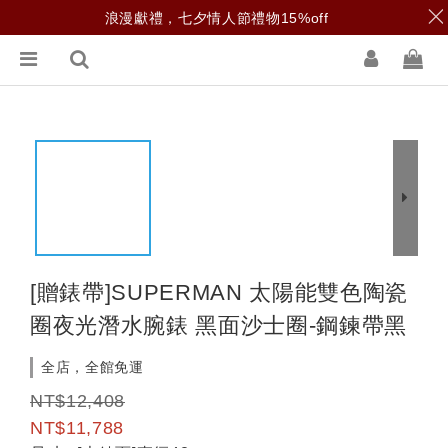
浪漫獻禮，七夕情人節禮物15%off
[贈錶帶]SUPERMAN 太陽能雙色陶瓷
圈夜光潛水腕錶 黑面沙士圈-鋼鍊帶黑
全店，全館免運
NT$12,408
NT$11,788