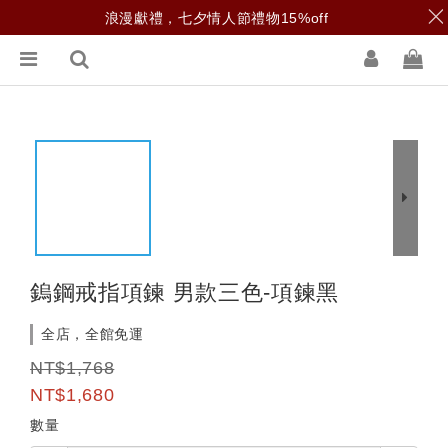
浪漫獻禮，七夕情人節禮物15%off
鎢鋼戒指項鍊 男款三色-項鍊黑
全店，全館免運
NT$1,768
NT$1,680
數量