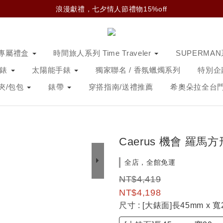
浪漫獻禮，七夕情人節禮物15%off
專屬禮盒
時間旅人系列 Time Traveler
SUPERMA
手錶
太陽能手錶
獨家聯名 / 香氛蠟燭系列
特別企
夾/包包
錶帶
穿搭指南/送禮推薦
希奧朵拉全台
Caerus 機會 羅
全店，全館免運
NT$4,419
NT$4,198
尺寸
: [大錶面]長45mm x 寬