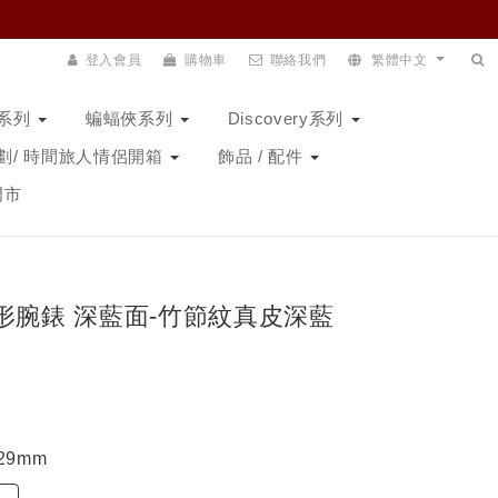
登入會員
購物車
聯絡我們
繁體中文
N系列
蝙蝠俠系列
Discovery系列
劃/ 時間旅人情侶開箱
飾品 / 配件
門市
馬方形腕錶 深藍面-竹節紋真皮深藍
29mm