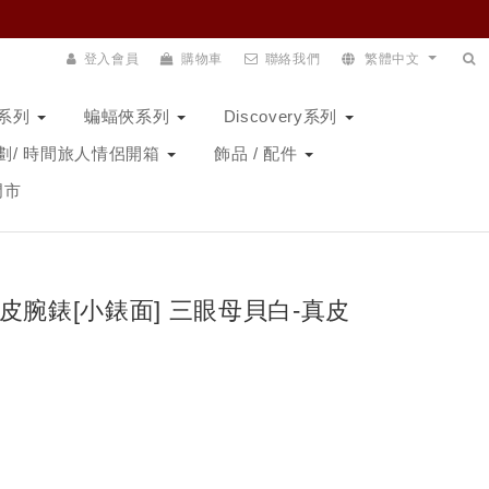
登入會員
購物車
聯絡我們
繁體中文
N系列
蝙蝠俠系列
Discovery系列
劃/ 時間旅人情侶開箱
飾品 / 配件
門市
貝真皮腕錶[小錶面] 三眼母貝白-真皮