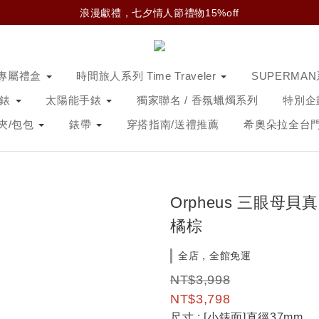
浪漫獻禮，七夕情人節禮物15%off
專屬禮盒
時間旅人系列 Time Traveler
SUPERMA
手錶
太陽能手錶
獨家聯名 / 香氛蠟燭系列
特別企
夾/包包
錶帶
穿搭指南/送禮推薦
希奧朵拉全台
Orpheus 三眼母
橘棕
全店，全館免運
NT$3,998
NT$3,798
尺寸
: [小錶面]直徑37mm