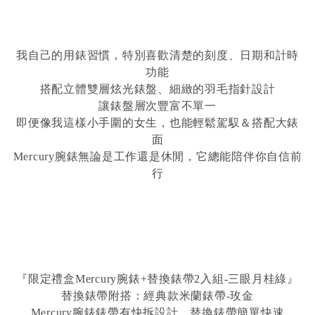
我自己的用錶習慣，特別喜歡清楚的刻度、日期和計時
功能
搭配立體雙層炫光錶盤、細緻的羽毛指針設計
讓錶盤層次豐富不單一
即便像我這樣小手圍的女生，也能輕鬆駕馭＆搭配大錶
面
Mercury腕錶無論是工作還是休閒，它總能陪伴你自信前
行
『限定禮盒Mercury腕錶+替換錶帶2入組-三眼月桂綠』
替換錶帶附搭：經典款米蘭錶帶-玫金
Mercury腕錶錶帶有快拆設計，替換錶帶簡單快速