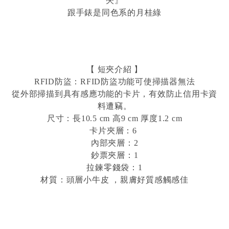
夾』
跟手錶是同色系的月桂綠
【 短夾介紹 】
RFID防盜：RFID防盜功能可使掃描器無法
從外部掃描到具有感應功能的卡片，有效防止信用卡資
料遭竊。
尺寸：長10.5 cm 高9 cm 厚度1.2 cm
卡片夾層：6
內部夾層：2
鈔票夾層：1
拉鍊零錢袋：1
材質：頭層小牛皮 ，親膚好質感觸感佳