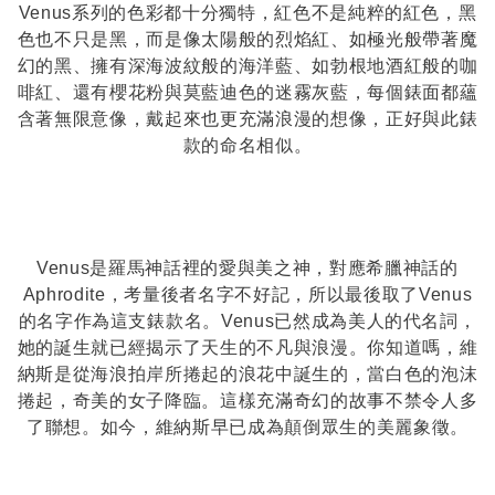
Venus系列的色彩都十分獨特，紅色不是純粹的紅色，黑
色也不只是黑，而是像太陽般的烈焰紅、如極光般帶著魔
幻的黑、擁有深海波紋般的海洋藍、如勃根地酒紅般的咖
啡紅、還有櫻花粉與莫藍迪色的迷霧灰藍，每個錶面都蘊
含著無限意像，戴起來也更充滿浪漫的想像，正好與此錶
款的命名相似。
Venus是羅馬神話裡的愛與美之神，對應希臘神話的
Aphrodite，考量後者名字不好記，所以最後取了Venus
的名字作為這支錶款名。Venus已然成為美人的代名詞，
她的誕生就已經揭示了天生的不凡與浪漫。你知道嗎，維
納斯是從海浪拍岸所捲起的浪花中誕生的，當白色的泡沫
捲起，奇美的女子降臨。這樣充滿奇幻的故事不禁令人多
了聯想。如今，維納斯早已成為顛倒眾生的美麗象徵。